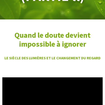
Quand le doute devient
impossible à ignorer
LE SIÈCLE DES LUMIÈRES ET LE CHANGEMENT DU REGARD