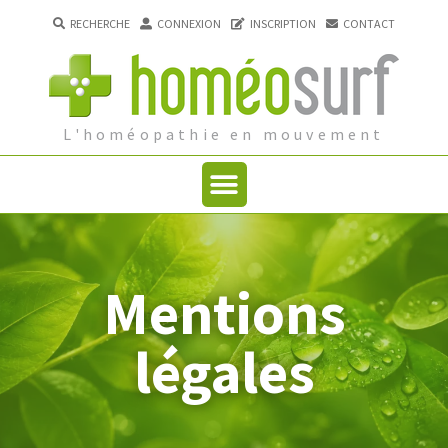
RECHERCHE
CONNEXION
INSCRIPTION
CONTACT
L'homéopathie en mouvement
Mentions
légales