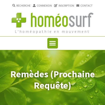
RECHERCHE
CONNEXION
INSCRIPTION
CONTACT
L'homéopathie en mouvement
Remèdes (Prochaine
Requête)