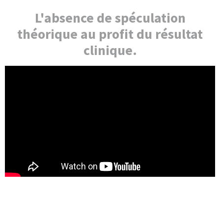
L'absence de spéculation
théorique au profit du résultat
clinique.