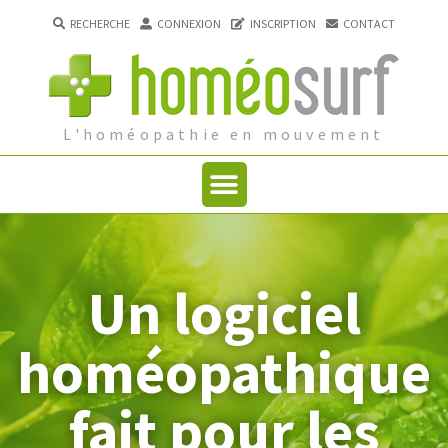
RECHERCHE
CONNEXION
INSCRIPTION
CONTACT
L'homéopathie en mouvement
Un logiciel
homéopathique
fait pour les